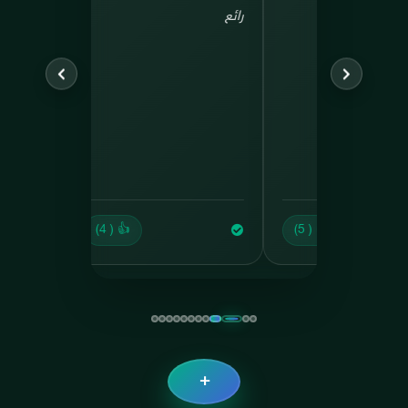
ت رائعة جدا
مصداقية
رائع
👍 ( 5)
👍 ( 2)
+