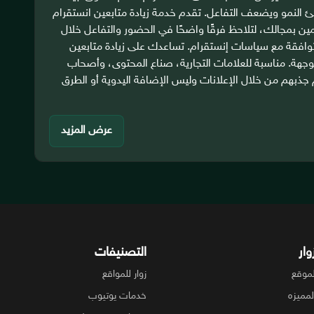
طئ النمو ويضعف التفاعل. تقدم خدمة زيادة متابعين انستقرام
ين بمجالك، لتلاحظ فرقًا واضحًا في الحضور والتفاعل خلال
افقة مع سياسات إنستقرام. تساعدك على زيادة متابعين
وجهة. مناسبة للعلامات التجارية، صناع المحتوى، وأصحاب
 جذبهم من خلال الإعلانات وليس الإضافة اليدوية أو الطرق
عرض المزيد
ار
التصنيفات
موقع
زوار للمواقع
لمميزه
خدمات يوتيوب