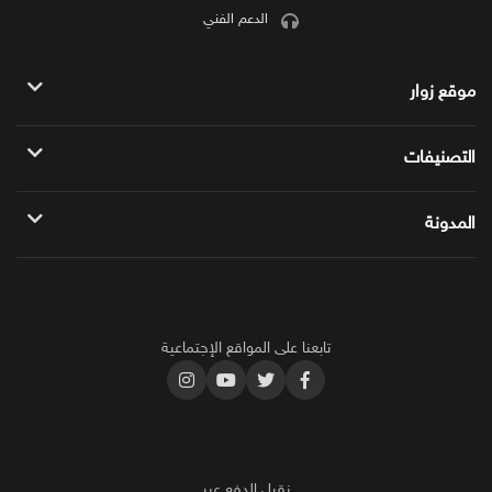
الدعم الفني
موقع زوار
سياسة الموقع
التصنيفات
الباقات المميزه
زوار للمواقع
المدونة
خدمات يوتيوب
دليلك الشامل حول شروط الربح من الفيس بوك
خدمات فيس بوك
أكثر محتوى ناجح على اليوتيوب 2025
خدمات تويتر
تابعنا على المواقع الإجتماعية
طرق زيادة مشاهدات سناب شات بشكل جنوني
خدمات انستجرام
خدمات تيك توك
خدمات سناب شات
خدمات SEO
نقبل الدفع عبر