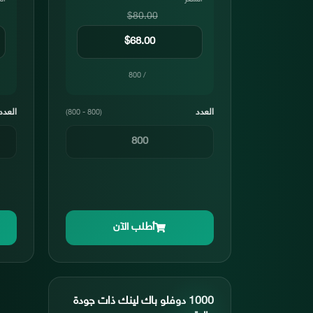
$80.00
/ 800
العدد
العدد
(800 - 800)
أطلب الآن
1000 دوفلو باك لينك ذات جودة