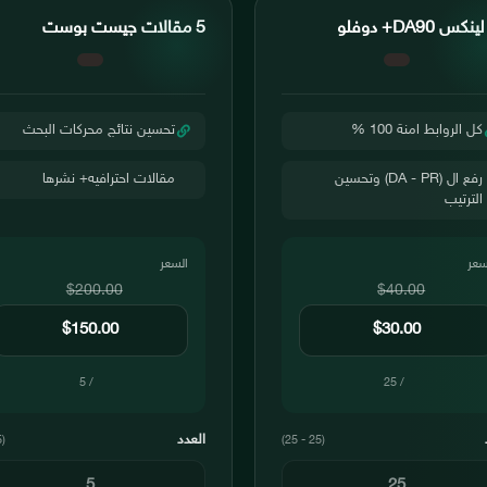
كس DA90+ دوفلو
5 مقالات جيست بوست
كل الروابط امنة 100 %
تحسين نتائج محركات البحث
رفع ال (DA - PR) وتحسين
مقالات احترافيه+ نشرها
الترتيب
سعر
السعر
$200.00
$40.00
/ 5
/ 25
العدد
(5 - 5)
(25 - 25)