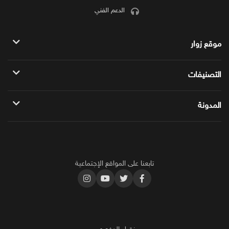
الدعم الفني
موقع زوار
سياسة الموقع
التصنيفات
الباقات المميزه
زوار للمواقع
المدونة
خدمات يوتيوب
دليلك الشامل حول شروط الربح من الفيس بوك
خدمات فيس بوك
أكثر محتوى ناجح على اليوتيوب 2025
خدمات تويتر
تابعنا على المواقع الإجتماعية
طرق زيادة مشاهدات سناب شات بشكل جنوني
خدمات انستجرام
خدمات تيك توك
خدمات سناب شات
خدمات SEO