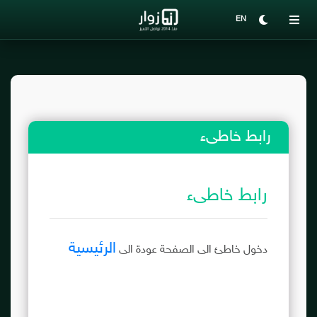
EN
رابط خاطىء
رابط خاطىء
الرئيسية
دخول خاطئ الى الصفحة عودة الى