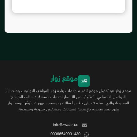
موقع زوار
موقع زوار هو أفضل موقع لتقديم خدمات زيادة زوار المواقع، اليوتيوب ومنصات
التواصل الاجتماعي. يُقدِّم أرخص الأسعار لخدمات حقيقية لا تخالف المواقع
المعروفة والتي تساعدك على تطوير أعمالك وتوسيع جمهورك. يُوفِّر موقع زوار
طرق دفع متعددة بالإضافة لضمانات وخصائص متنوعة ومتقدمة.
info@zwaar.co
00966549991430