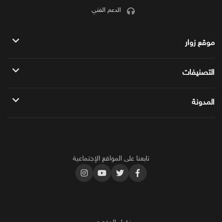
الدعم الفني
موقع زوار
سياسة الموقع
التصنيفات
الباقات المميزه
زوار للمواقع
المدونة
خدمات يوتيوب
دليلك الشامل حول شروط الربح من الفيس بوك
خدمات فيس بوك
أكثر محتوى ناجح على اليوتيوب 2025
خدمات تويتر
تابعنا على المواقع الإجتماعية
طرق زيادة مشاهدات سناب شات بشكل جنوني
خدمات انستجرام
خدمات تيك توك
خدمات سناب شات
خدمات SEO