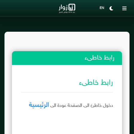
EN
رابط خاطىء
رابط خاطىء
الرئيسية
دخول خاطئ الى الصفحة عودة الى