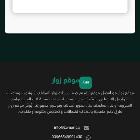
موقع زوار
موقع زوار هو أفضل موقع لتقديم خدمات زيادة زوار المواقع، اليوتيوب ومنصات
التواصل الاجتماعي. يُقدِّم أرخص الأسعار لخدمات حقيقية لا تخالف المواقع
المعروفة والتي تساعدك على تطوير أعمالك وتوسيع جمهورك. يُوفِّر موقع زوار
طرق دفع متعددة بالإضافة لضمانات وخصائص متنوعة ومتقدمة.
info@zwaar.co
00966549991430