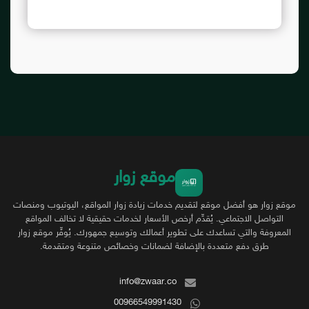
موقع زوار
موقع زوار هو أفضل موقع لتقديم خدمات زيادة زوار المواقع، اليوتيوب ومنصات
التواصل الاجتماعي. يُقدِّم أرخص الأسعار لخدمات حقيقية لا تخالف المواقع
المعروفة والتي تساعدك على تطوير أعمالك وتوسيع جمهورك. يُوفِّر موقع زوار
طرق دفع متعددة بالإضافة لضمانات وخصائص متنوعة ومتقدمة.
info@zwaar.co
00966549991430