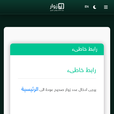
EN
رابط خاطىء
رابط خاطىء
الرئيسية
يرجى ادخال عدد زوار صحيح عودة الى