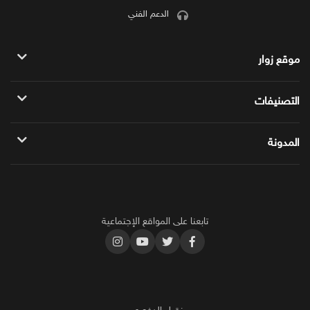
الدعم الفني
موقع زوار
سياسة الموقع
التصنيفات
الباقات المميزه
زوار للمواقع
المدونة
خدمات يوتيوب
دليلك الشامل حول شروط الربح من الفيس بوك
خدمات فيس بوك
أكثر محتوى ناجح على اليوتيوب 2025
خدمات تويتر
تابعنا على المواقع الإجتماعية
طرق زيادة مشاهدات سناب شات بشكل جنوني
خدمات انستجرام
خدمات تيك توك
خدمات سناب شات
خدمات SEO